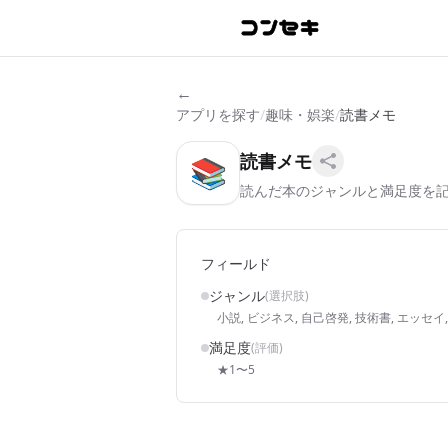
←
アプリを探す
/
趣味・娯楽
/
読書メモ
読書メモ
📚
読んだ本のジャンルと満足度を
フィールド
ジャンル
(選択肢)
小説, ビジネス, 自己啓発, 技術書, エッセイ,
満足度
(評価)
★1〜5