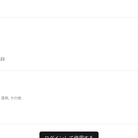
記録
 漫画, その他
ログインして使用する