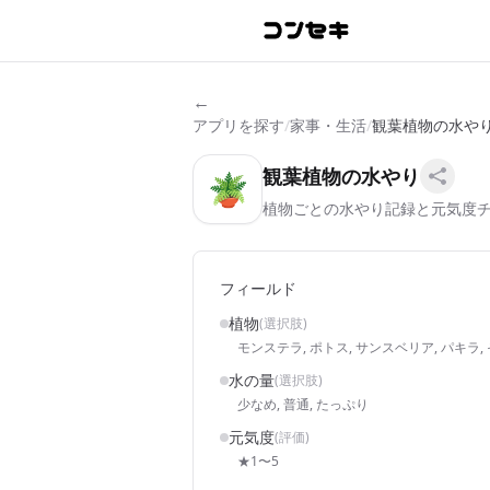
←
アプリを探す
/
家事・生活
/
観葉植物の水や
観葉植物の水やり
🪴
植物ごとの水やり記録と元気度
フィールド
植物
(選択肢)
モンステラ, ポトス, サンスベリア, パキラ,
水の量
(選択肢)
少なめ, 普通, たっぷり
元気度
(評価)
★1〜5