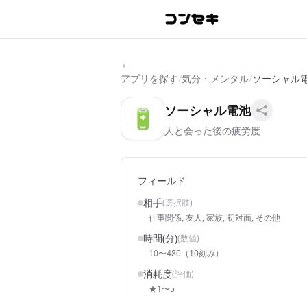
←
アプリを探す
/
気分・メンタル
/
ソーシャル
ソーシャル電池
🔋
人と会った後の疲労度
フィールド
相手
(選択肢)
仕事関係, 友人, 家族, 初対面, その他
時間(分)
(数値)
10〜480（10刻み）
消耗度
(評価)
★1〜5