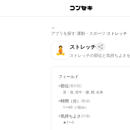
←
アプリを探す
/
運動・スポーツ
/
ストレッチ
ストレッチ
🧘
ストレッチの部位と気持ちよさ
フィールド
部位
(選択肢)
首・肩, 背中・腰, 脚, 全身
時間（分）
(数値)
1〜60（1刻み）
気持ちよさ
(評価)
★1〜5