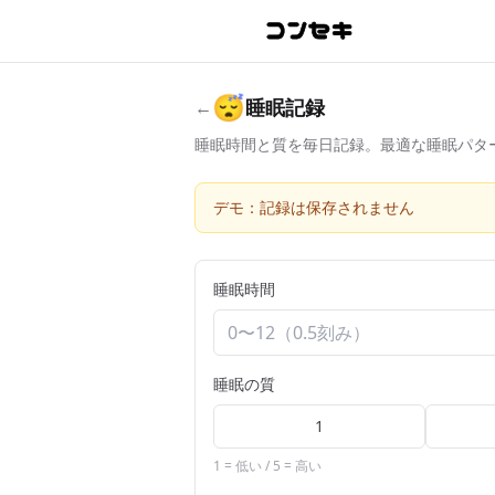
😴
睡眠記録
←
睡眠時間と質を毎日記録。最適な睡眠パタ
デモ：記録は保存されません
睡眠時間
睡眠の質
1
1 = 低い / 5 = 高い