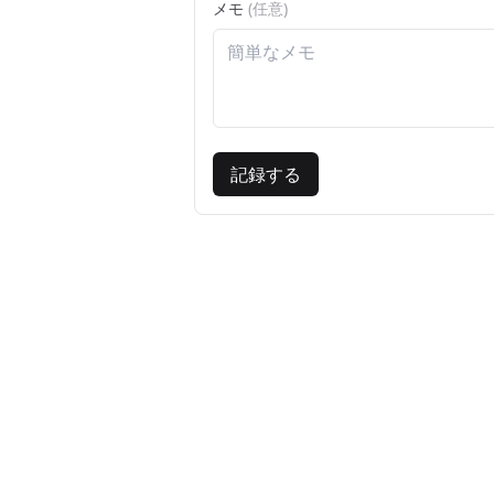
メモ
(任意)
記録する