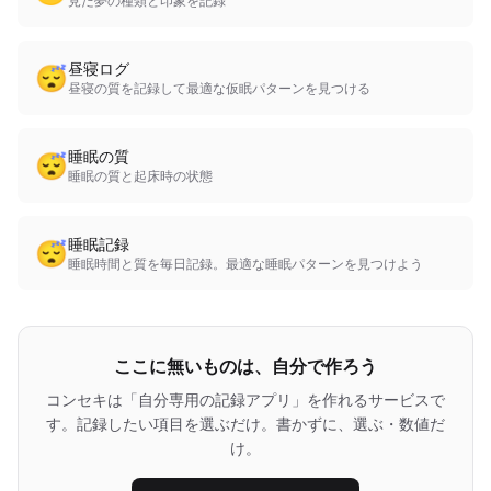
見た夢の種類と印象を記録
昼寝ログ
😴
昼寝の質を記録して最適な仮眠パターンを見つける
睡眠の質
😴
睡眠の質と起床時の状態
睡眠記録
😴
睡眠時間と質を毎日記録。最適な睡眠パターンを見つけよう
ここに無いものは、自分で作ろう
コンセキは「自分専用の記録アプリ」を作れるサービスで
す。
記録したい項目を選ぶだけ。書かずに、選ぶ・数値だ
け。