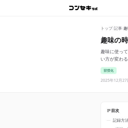
トップ
/
記事
/
趣
趣味の
趣味に使って
い方が変わる
習慣化
2025年12月2
目次
―
記録方