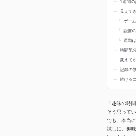
―
1週間の
―
見えて
└
ゲー
└
読書
└
運動
―
時間配
―
変えてか
―
記録の
―
続ける
「趣味の時間
そう思ってい
でも、本当に
試しに、趣味