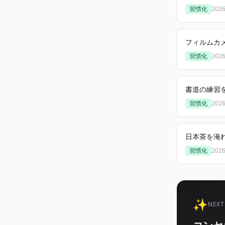
習慣化
202
フィルムカ
習慣化
202
書道の練習
習慣化
202
日本茶を淹
習慣化
202
✨
NEXT