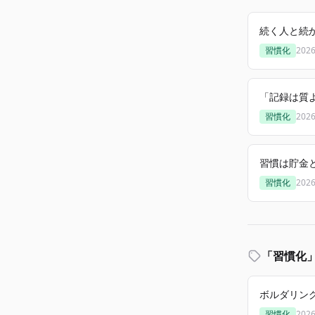
続く人と続
習慣化
202
「記録は質
習慣化
202
習慣は貯金
習慣化
202
「習慣化
ボルダリン
習慣化
202