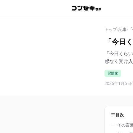
トップ
/
記事
/
「
「今日
「今日くらい
感なく受け入
習慣化
2026年1月5日
·
目次
―
その言