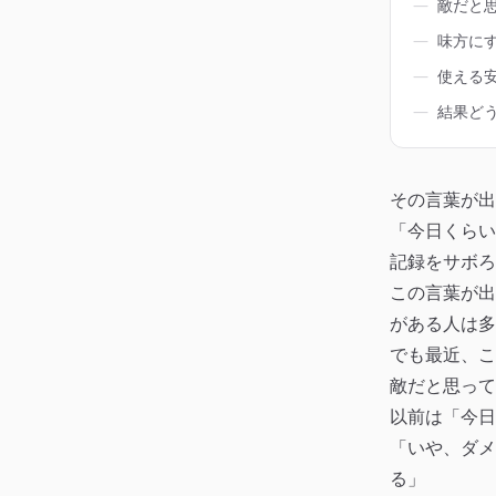
―
敵だと
―
味方に
―
使える
―
結果ど
その言葉が出
「今日くらい
記録をサボろ
この言葉が出
がある人は多
でも最近、こ
敵だと思って
以前は「今日
「いや、ダメ
る」