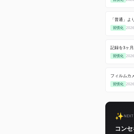
「普通」よ
習慣化
202
記録を3ヶ
習慣化
202
フィルムカ
習慣化
202
✨
NEXT
コンセ