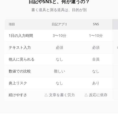
日記やSNSと、何が違うの？
書く道具と測る道具は、目的が別
項目
日記アプリ
SNS
1日の入力時間
3〜10分
1〜10分
テキスト入力
必須
必須
他人に見られる
なし
全員
数値での比較
難しい
なし
炎上リスク
なし
あり
続けやすさ
△ 文章を書く労力
△ 反応に依存