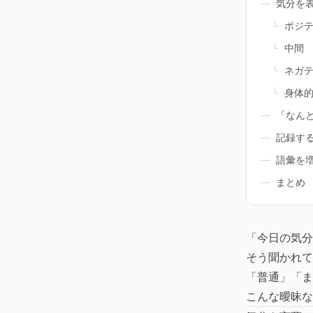
―
気分を
└
ポジ
└
中間
└
ネガ
└
身体
―
「なん
―
記録す
―
語彙を
―
まとめ
「今日の気分
そう聞かれて
「普通」「ま
こんな曖昧な