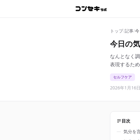
トップ
/
記事
/
今
今日の
なんとなく調
表現するため
セルフケア
2026年1月16
目次
―
気分を