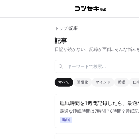
トップ
/
記事
記事
日記が続かない、記録が面倒…そんな悩み
すべて
習慣化
マインド
睡眠
仕
睡眠時間を1週間記録したら、最適
最適な睡眠時間は7時間？8時間？睡眠
睡眠