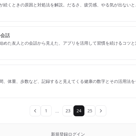
が続くときの原因と対処法を解説。だるさ、疲労感、やる気が出ないと
の会話
始めた友人との会話から見えた、アプリを活用して習慣を続けるコツと
間、体重、歩数など、記録すると見えてくる健康の数字とその活用法を
…
1
23
24
25
前のページ
次のページ
新規登録
ログイン