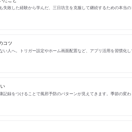
いたこと
も失敗した経験から学んだ、三日坊主を克服して継続するための本当の
のコツ
ない人へ。トリガー設定やホーム画面配置など、アプリ活用を習慣化し
ない
康記録をつけることで風邪予防のパターンが見えてきます。季節の変わ
き